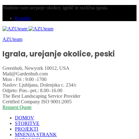
Nudimo vam urejanje okolice, igrišč in različna igrala.
Kontakt
AZUteam
Igrala, urejanje okolice, peski
Greenhub, Newyork 10012, USA
Mail@Gardenhub.com
Mon - Fri : 9:00 -1700
Naslov: Ljubljana,
Dolenjska c. 234/c
Odprto:
Pon.–pet.: 8.00–16.00
The Best Landscaping
Service Provider
Certified Company
ISO 9001:2005
Request Quote
DOMOV
STORITVE
PROJEKTI
MNENJA STRANK