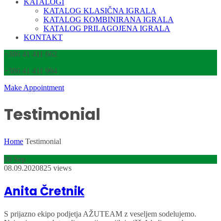
KATALOGI
KATALOG KLASIČNA IGRALA
KATALOG KOMBINIRANA IGRALA
KATALOG PRILAGOJENA IGRALA
KONTAKT
+386 41 411 662
+386 41 411 994
Make Appointment
Testimonial
Home
Testimonial
08
Sep
08.09.2020
825 views
Anita Čretnik
S prijazno ekipo podjetja AŽUTEAM z veseljem sodelujemo.