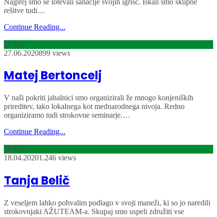
Najprej smo se lotevali sanacije svojih igrišč. Iskali smo skupne
rešitve tudi…
Continue Reading...
27
Jun
27.06.2020
899 views
Matej Bertoncelj
V naši pokriti jahalnici smo organizirali že mnogo konjeniških
prireditev, tako lokalnega kot mednarodnega nivoja. Redno
organiziramo tudi strokovne seminarje.…
Continue Reading...
18
Apr
18.04.2020
1.246 views
Tanja Belič
Z veseljem lahko pohvalim podlago v svoji maneži, ki so jo naredili
strokovnjaki AŽUTEAM-a. Skupaj smo uspeli združiti vse