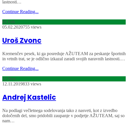
lastnosti…
Continue Reading...
05
Feb
05.02.2020
755 views
Uroš Zvonc
Kremenčev pesek, ki ga posreduje AŽUTEAM za peskanje športnih
in vrtnih trat, se je odlično izkazal zaradi svojih naravnih lastnosti.…
Continue Reading...
12
Nov
12.11.2019
833 views
Andrej Kastelic
Na podlagi večletnega sodelovanja tako z nasveti, kot z izvedbo
določenih del, smo pridobili zaupanje v podjetje AŽUTEAM, saj so
nam…