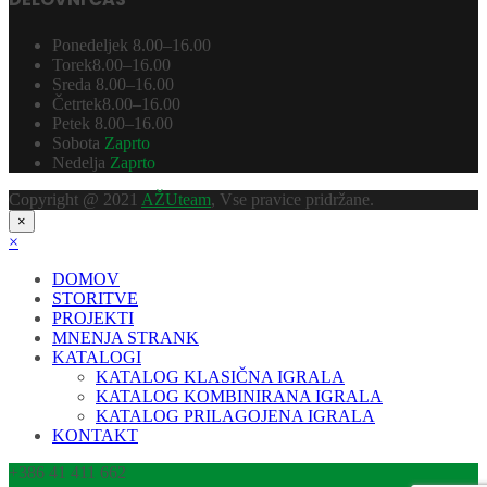
Ponedeljek
8.00–16.00
Torek
8.00–16.00
Sreda
8.00–16.00
Četrtek
8.00–16.00
Petek
8.00–16.00
Sobota
Zaprto
Nedelja
Zaprto
Copyright @ 2021
AŽUteam
, Vse pravice pridržane.
×
×
DOMOV
STORITVE
PROJEKTI
MNENJA STRANK
KATALOGI
KATALOG KLASIČNA IGRALA
KATALOG KOMBINIRANA IGRALA
KATALOG PRILAGOJENA IGRALA
KONTAKT
+386 41 411 662