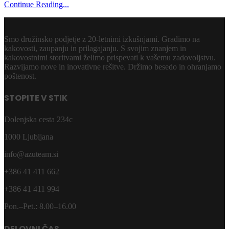
Continue Reading...
Smo družinsko podjetje z 20-letnimi izkušnjami. Gradimo na
kakovosti, zaupanju in prilagajanju. S svojim znanjem in
kakovostnimi storitvami želimo prispevati k vašemu zadovoljstvu.
Razvijamo nove in inovativne rešitve. Držimo besedo in ohranjamo
poštenost.
STOPITE V STIK
Dolenjska cesta 234c
1000 Ljubljana
info@azuteam.si
+386 41 411 662
+386 41 411 994
Pon.–Pet.: 8.00–16.00
DELOVNI ČAS