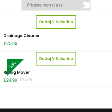
Dodaj V Košarico
Drainage Cleaner
£
25.00
Dodaj V Košarico
Sale
Riding Mover
Izvirna
Trenutna
£
24.99
£
34.99
cena
cena
je
je:
bila:
£24.99.
£34.99.