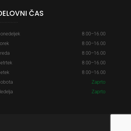
DELOVNI ČAS
onedeljek
8.00–16.00
orek
8.00–16.00
reda
8.00–16.00
etrtek
8.00–16.00
etek
8.00–16.00
obota
Zaprto
edelja
Zaprto