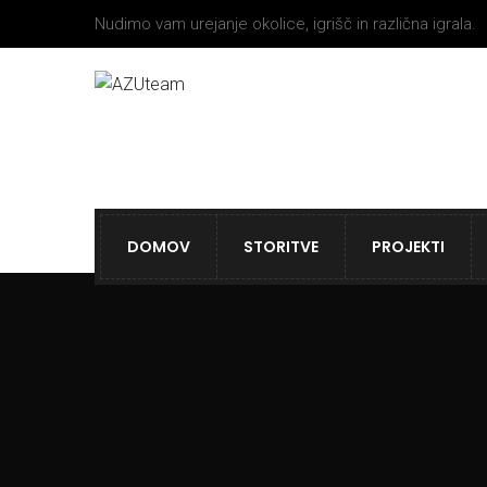
Nudimo vam urejanje okolice, igrišč in različna igrala.
DOMOV
STORITVE
PROJEKTI