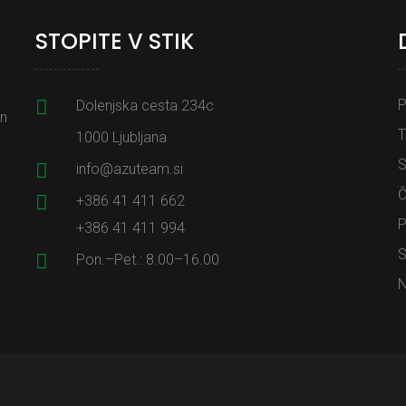
STOPITE V STIK
P
Dolenjska cesta 234c
in
T
1000 Ljubljana
S
info@azuteam.si
Č
+386 41 411 662
P
+386 41 411 994
S
Pon.–Pet.: 8.00–16.00
N